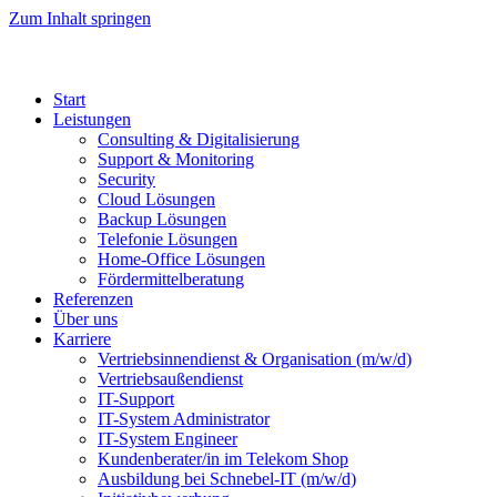
Zum Inhalt springen
Start
Leistungen
Consulting & Digitalisierung
Support & Monitoring
Security
Cloud Lösungen
Backup Lösungen
Telefonie Lösungen
Home-Office Lösungen
Fördermittelberatung
Referenzen
Über uns
Karriere
Vertrieb­sinnen­dienst & Organisation (m/w/d)
Vertriebsaußendienst
IT-Support
IT-System Administrator
IT-System Engineer
Kunden­berater/in im Telekom Shop
Ausbildung bei Schnebel-IT (m/w/d)