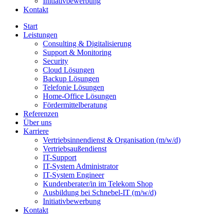
Initiativ­bewerbung
Kontakt
Start
Leistungen
Consulting & Digitalisierung
Support & Monitoring
Security
Cloud Lösungen
Backup Lösungen
Telefonie Lösungen
Home-Office Lösungen
Fördermittelberatung
Referenzen
Über uns
Karriere
Vertrieb­sinnen­dienst & Organisation (m/w/d)
Vertriebsaußendienst
IT-Support
IT-System Administrator
IT-System Engineer
Kunden­berater/in im Telekom Shop
Ausbildung bei Schnebel-IT (m/w/d)
Initiativ­bewerbung
Kontakt