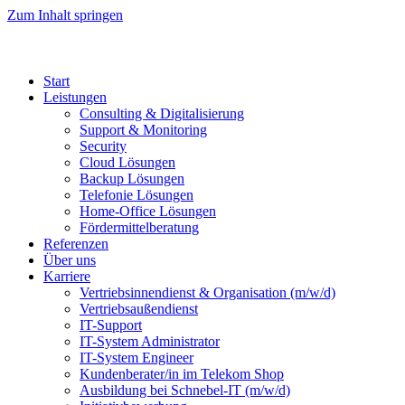
Zum Inhalt springen
Start
Leistungen
Consulting & Digitalisierung
Support & Monitoring
Security
Cloud Lösungen
Backup Lösungen
Telefonie Lösungen
Home-Office Lösungen
Fördermittelberatung
Referenzen
Über uns
Karriere
Vertrieb­sinnen­dienst & Organisation (m/w/d)
Vertriebsaußendienst
IT-Support
IT-System Administrator
IT-System Engineer
Kunden­berater/in im Telekom Shop
Ausbildung bei Schnebel-IT (m/w/d)