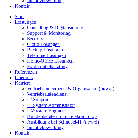
Initiativ­bewerbung
Kontakt
Start
Leistungen
Consulting & Digitalisierung
Support & Monitoring
Security
Cloud Lösungen
Backup Lösungen
Telefonie Lösungen
Home-Office Lösungen
Fördermittelberatung
Referenzen
Über uns
Karriere
Vertrieb­sinnen­dienst & Organisation (m/w/d)
Vertriebsaußendienst
IT-Support
IT-System Administrator
IT-System Engineer
Kunden­berater/in im Telekom Shop
Ausbildung bei Schnebel-IT (m/w/d)
Initiativ­bewerbung
Kontakt