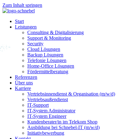
Zum Inhalt springen
Start
Leistungen
Consulting & Digitalisierung
Support & Monitoring
Security
Cloud Lösungen
Backup Lösungen
Telefonie Lösungen
Home-Office Lösungen
Fördermittelberatung
Referenzen
Über uns
Karriere
Vertrieb­sinnen­dienst & Organisation (m/w/d)
Vertriebsaußendienst
IT-Support
IT-System Administrator
IT-System Engineer
Kunden­berater/in im Telekom Shop
Ausbildung bei Schnebel-IT (m/w/d)
Initiativ­bewerbung
Kontakt