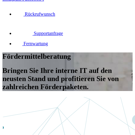
Rückrufwunsch
Supportanfrage
Fernwartung
Fördermittel­beratung
Bringen Sie Ihre interne IT auf den
neusten Stand und profitieren Sie von
zahlreichen Förderpaketen.