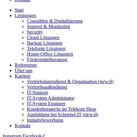
Start
Leistungen
Consulting & Digitalisierung
Support & Monitoring
Security
Cloud Lösungen
Backup Lösungen
Telefonie Lösungen
Home-Office Lösungen
Fördermittelberatung
Referenzen
Über uns
Karriere
Vertrieb­sinnen­dienst & Organisation (m/w/d)
Vertriebsaußendienst
IT-Support
IT-System Administrator
IT-System Engineer
Kunden­berater/in im Telekom Shop
Ausbildung bei Schnebel-IT (m/w/d)
Initiativ­bewerbung
Kontakt
Instagram
Facebook-f