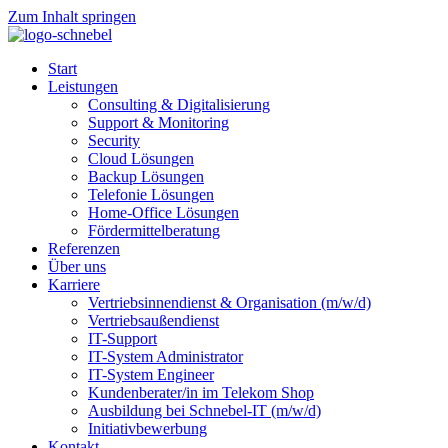
Zum Inhalt springen
Start
Leistungen
Consulting & Digitalisierung
Support & Monitoring
Security
Cloud Lösungen
Backup Lösungen
Telefonie Lösungen
Home-Office Lösungen
Fördermittelberatung
Referenzen
Über uns
Karriere
Vertrieb­sinnen­dienst & Organisation (m/w/d)
Vertriebsaußendienst
IT-Support
IT-System Administrator
IT-System Engineer
Kunden­berater/in im Telekom Shop
Ausbildung bei Schnebel-IT (m/w/d)
Initiativ­bewerbung
Kontakt