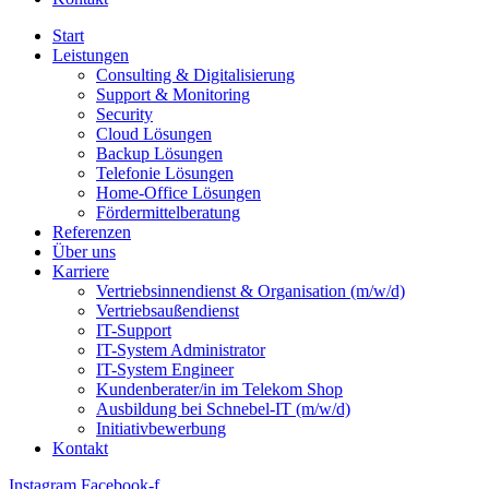
Start
Leistungen
Consulting & Digitalisierung
Support & Monitoring
Security
Cloud Lösungen
Backup Lösungen
Telefonie Lösungen
Home-Office Lösungen
Fördermittelberatung
Referenzen
Über uns
Karriere
Vertrieb­sinnen­dienst & Organisation (m/w/d)
Vertriebsaußendienst
IT-Support
IT-System Administrator
IT-System Engineer
Kunden­berater/in im Telekom Shop
Ausbildung bei Schnebel-IT (m/w/d)
Initiativ­bewerbung
Kontakt
Instagram
Facebook-f